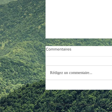
Lecteurs et illustrateurs
Commentaires
Nous souhaitons proposer des
recueils ou des ouvrages physiques,
regroupant les récits publiés sur ce
Rédigez un commentaire...
site ou inédits. Afin de compléter...
N'hésitez pas à nous poser une qu