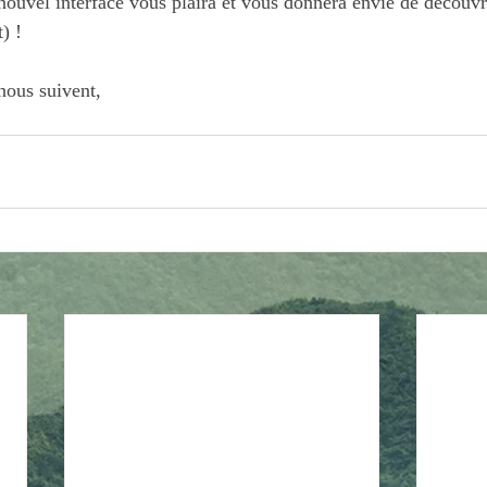
ouvel interface vous plaira et vous donnera envie de découvri
) ! 
nous suivent, 