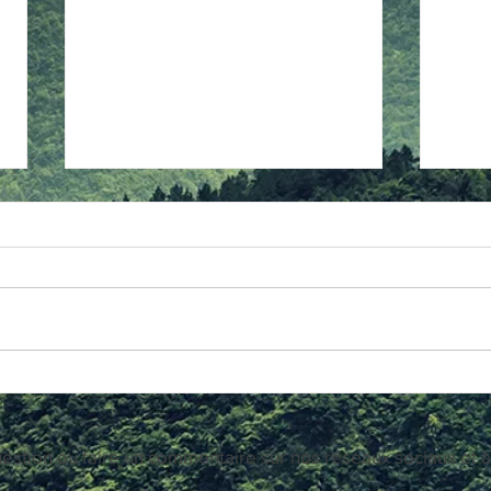
La Toile De Mots sur
Un no
instagram !
La Toi
Les pages s'accumulent et le site se
dorén
diversifie ! Au fil de l'année, la page
consac
théâtres s'est grandement rempli avec
En tan
l’Étreinte de l'Aube,...
ces...
estion ou faire un commentaire sur nos réseaux sociaux et à