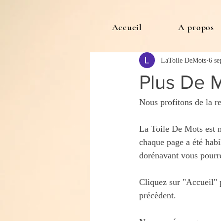
Accueil
A propos
LaToile DeMots
6 se
Plus De M
Nous profitons de la re
La Toile De Mots est mi
chaque page a été habil
dorénavant vous pourr
Cliquez sur "Accueil" 
précèdent.