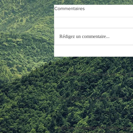
Lecteurs et illustrateurs
Commentaires
Nous souhaitons proposer des
recueils ou des ouvrages physiques,
regroupant les récits publiés sur ce
Rédigez un commentaire...
site ou inédits. Afin de compléter...
N'hésitez pas à nous poser une qu
Vous pouvez faire de même en nous
Afin de compléter les récits, nous