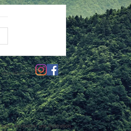
oile De Mots sur
gram !
ges s'accumulent et le site se
ifie ! Au fil de l'année, la page
es s'est grandement rempli avec
inte de l'Aube,...
 vous abonner :
l s'agira de réaliser une illustration