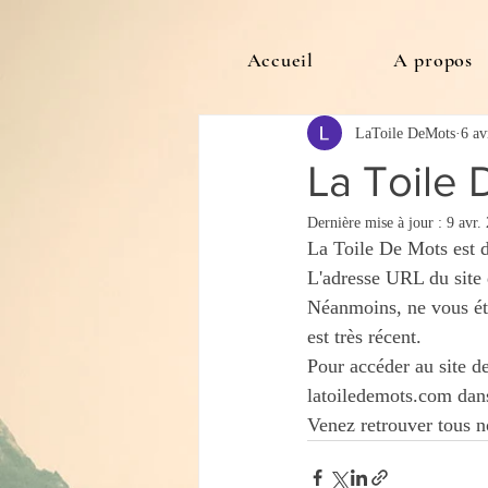
Accueil
A propos
LaToile DeMots
6 av
La Toile
Dernière mise à jour :
9 avr.
La Toile De Mots est d
L'adresse URL du site
Néanmoins, ne vous éto
est très récent.
Pour accéder au site d
latoiledemots.com dan
Venez retrouver tous no