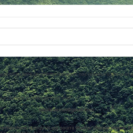
Plus De Mots sur une nouvelle
La T
Toile !
insta
Nous profitons de la rentrée pour
Les pa
vous présenter le nouvel interface du
divers
site. La Toile De Mots est mise à
théâtr
neuve pour être plus visuelle...
l’Étre
estion ou faire un commentaire sur nos réseaux sociaux et à
 écrivant à cette adresse mail :
latoiledemot@gmail.com
 recherchons quelqu'un qui pourra illustrer chaque
œuvre
. I